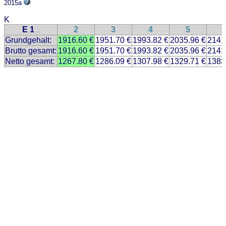
2015a
K
E 1
2
3
4
5
..
Grundgehalt:
1916.60 €
1951.70 €
1993.82 €
2035.96 €
2141
Brutto gesamt:
1916.60 €
1951.70 €
1993.82 €
2035.96 €
2141
Netto gesamt:
1267.80 €
1286.09 €
1307.98 €
1329.71 €
1383