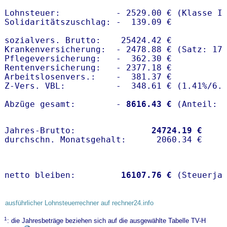
Lohnsteuer:           - 2529.00 € (Klasse I)
Solidaritätszuschlag: -  139.09 €

sozialvers. Brutto:    25424.42 €

Krankenversicherung:  - 2478.88 € (Satz: 17.
Pflegeversicherung:   -  362.30 € 

Rentenversicherung:   - 2377.18 €

Arbeitslosenvers.:    -  381.37 €

Z-Vers. VBL:          -  348.61 € (
1.41%
/
6.
Abzüge gesamt:        -
 8616.43 €
Jahres-Brutto:               
24724.19 €
netto bleiben:         
16107.76 €
 (Steuerja
ausführlicher Lohnsteuerrechner auf rechner24.info
1
: die Jahresbeträge beziehen sich auf die ausgewählte Tabelle TV-H