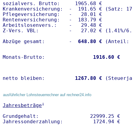
sozialvers. Brutto:     1965.68 €

Krankenversicherung:  -  191.65 € (Satz: 17.
Pflegeversicherung:   -   28.01 € 

Rentenversicherung:   -  183.79 €

Arbeitslosenvers.:    -   29.48 €

Z-Vers. VBL:          -   27.02 € (
1.41%
/
6.
Abzüge gesamt:        -
  648.80 €
Monats-Brutto:               
 1916.60 €
netto bleiben:         
 1267.80 €
 (Steuerja
ausführlicher Lohnsteuerrechner auf rechner24.info
1
Jahresbeträge
Grundgehalt:                 22999.25 € 
