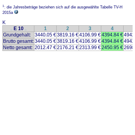
1
: die Jahresbeträge beziehen sich auf die ausgewählte Tabelle TV-H
2015a
K
E 10
1
2
3
4
..
..
Grundgehalt:
3440.05 €
3819.16 €
4106.99 €
4394.84 €
4942
Brutto gesamt:
3440.05 €
3819.16 €
4106.99 €
4394.84 €
4942
Netto gesamt:
2012.47 €
2176.21 €
2313.99 €
2450.95 €
2698