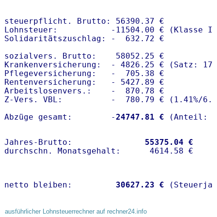
steuerpflicht. Brutto: 56390.37 €

Lohnsteuer:           -11504.00 € (Klasse I)
Solidaritätszuschlag: -  632.72 €

sozialvers. Brutto:    58052.25 €

Krankenversicherung:  - 4826.25 € (Satz: 17
Pflegeversicherung:   -  705.38 € 

Rentenversicherung:   - 5427.89 €

Arbeitslosenvers.:    -  870.78 €

Z-Vers. VBL:          -  780.79 € (
1.41%
/
6.
Abzüge gesamt:        -
24747.81 €
Jahres-Brutto:               
55375.04 €
netto bleiben:         
30627.23 €
 (Steuerja
ausführlicher Lohnsteuerrechner auf rechner24.info