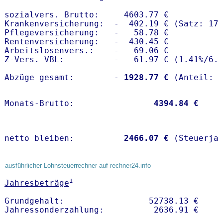
sozialvers. Brutto:     4603.77 €

Krankenversicherung:  -  402.19 € (Satz: 17.
Pflegeversicherung:   -   58.78 € 

Rentenversicherung:   -  430.45 €

Arbeitslosenvers.:    -   69.06 €

Z-Vers. VBL:          -   61.97 € (
1.41%
/
6.
Abzüge gesamt:        -
 1928.77 €
Monats-Brutto:               
 4394.84 €
netto bleiben:         
 2466.07 €
 (Steuerja
ausführlicher Lohnsteuerrechner auf rechner24.info
1
Jahresbeträge
Grundgehalt:                 52738.13 € 
