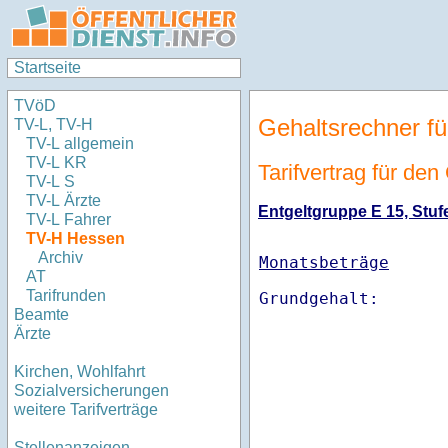
Startseite
TVöD
Gehaltsrechner fü
TV-L, TV-H
TV-L allgemein
TV-L KR
Tarifvertrag für de
TV-L S
TV-L Ärzte
Entgeltgruppe E 15, Stufe
TV-L Fahrer
TV-H Hessen
Archiv
Monatsbeträge
AT
Tarifrunden
Beamte
Ärzte
Kirchen, Wohlfahrt
Sozialversicherungen
weitere Tarifverträge
Stellenanzeigen