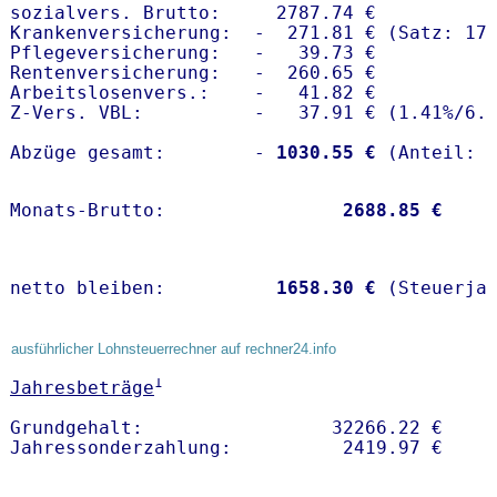
sozialvers. Brutto:     2787.74 €

Krankenversicherung:  -  271.81 € (Satz: 17.
Pflegeversicherung:   -   39.73 € 

Rentenversicherung:   -  260.65 €

Arbeitslosenvers.:    -   41.82 €

Z-Vers. VBL:          -   37.91 € (
1.41%
/
6.
Abzüge gesamt:        -
 1030.55 €
Monats-Brutto:               
 2688.85 €
netto bleiben:         
 1658.30 €
 (Steuerja
ausführlicher Lohnsteuerrechner auf rechner24.info
1
Jahresbeträge
Grundgehalt:                 32266.22 € 
