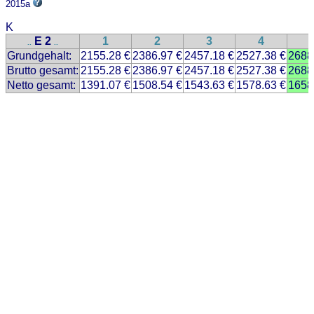
2015a
K
E 2
1
2
3
4
..
..
Grundgehalt:
2155.28 €
2386.97 €
2457.18 €
2527.38 €
2688
Brutto gesamt:
2155.28 €
2386.97 €
2457.18 €
2527.38 €
2688
Netto gesamt:
1391.07 €
1508.54 €
1543.63 €
1578.63 €
1658