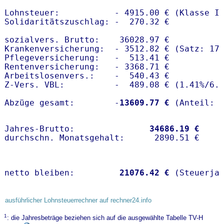
Lohnsteuer:           - 4915.00 € (Klasse I)
Solidaritätszuschlag: -  270.32 €

sozialvers. Brutto:    36028.97 €

Krankenversicherung:  - 3512.82 € (Satz: 17.
Pflegeversicherung:   -  513.41 € 

Rentenversicherung:   - 3368.71 €

Arbeitslosenvers.:    -  540.43 €

Z-Vers. VBL:          -  489.08 € (
1.41%
/
6.
Abzüge gesamt:        -
13609.77 €
Jahres-Brutto:               
34686.19 €
netto bleiben:         
21076.42 €
 (Steuerja
ausführlicher Lohnsteuerrechner auf rechner24.info
1
: die Jahresbeträge beziehen sich auf die ausgewählte Tabelle TV-H