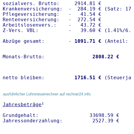
sozialvers. Brutto:     2914.81 €

Krankenversicherung:  -  284.19 € (Satz: 17.
Pflegeversicherung:   -   41.54 € 

Rentenversicherung:   -  272.54 €

Arbeitslosenvers.:    -   43.72 €

Z-Vers. VBL:          -   39.60 € (
1.41%
/
6.
Abzüge gesamt:        -
 1091.71 €
Monats-Brutto:               
 2808.22 €
netto bleiben:         
 1716.51 €
 (Steuerja
ausführlicher Lohnsteuerrechner auf rechner24.info
1
Jahresbeträge
Grundgehalt:                 33698.59 € 
