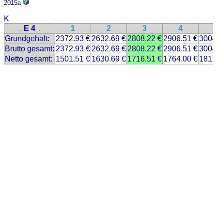
2015a
K
E 4
1
2
3
4
..
..
Grundgehalt:
2372.93 €
2632.69 €
2808.22 €
2906.51 €
3004
Brutto gesamt:
2372.93 €
2632.69 €
2808.22 €
2906.51 €
3004
Netto gesamt:
1501.51 €
1630.69 €
1716.51 €
1764.00 €
1811