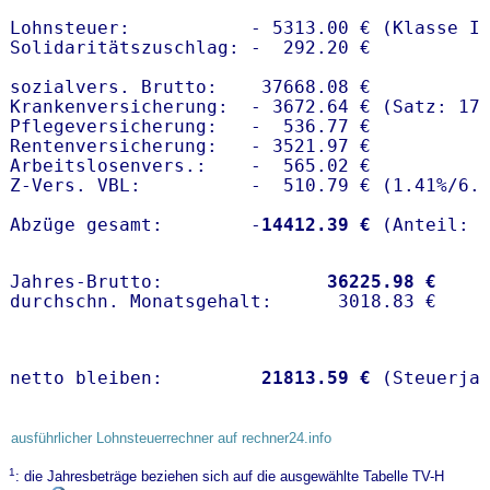
Lohnsteuer:           - 5313.00 € (Klasse I)
Solidaritätszuschlag: -  292.20 €

sozialvers. Brutto:    37668.08 €

Krankenversicherung:  - 3672.64 € (Satz: 17.
Pflegeversicherung:   -  536.77 € 

Rentenversicherung:   - 3521.97 €

Arbeitslosenvers.:    -  565.02 €

Z-Vers. VBL:          -  510.79 € (
1.41%
/
6.
Abzüge gesamt:        -
14412.39 €
Jahres-Brutto:               
36225.98 €
netto bleiben:         
21813.59 €
 (Steuerja
ausführlicher Lohnsteuerrechner auf rechner24.info
1
: die Jahresbeträge beziehen sich auf die ausgewählte Tabelle TV-H