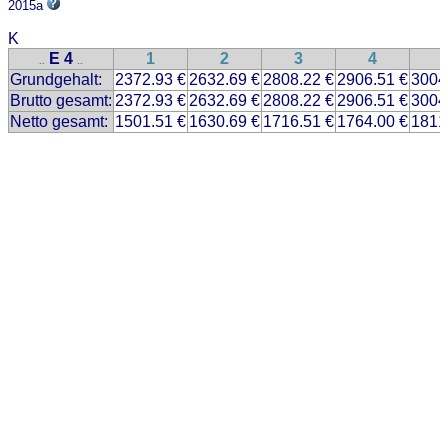
2015a
K
E 4
1
2
3
4
..
..
Grundgehalt:
2372.93 €
2632.69 €
2808.22 €
2906.51 €
3004
Brutto gesamt:
2372.93 €
2632.69 €
2808.22 €
2906.51 €
3004
Netto gesamt:
1501.51 €
1630.69 €
1716.51 €
1764.00 €
1811