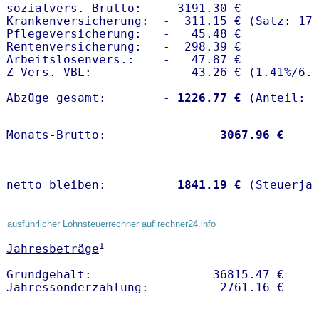
sozialvers. Brutto:     3191.30 €

Krankenversicherung:  -  311.15 € (Satz: 17.
Pflegeversicherung:   -   45.48 € 

Rentenversicherung:   -  298.39 €

Arbeitslosenvers.:    -   47.87 €

Z-Vers. VBL:          -   43.26 € (
1.41%
/
6.
Abzüge gesamt:        -
 1226.77 €
Monats-Brutto:               
 3067.96 €
netto bleiben:         
 1841.19 €
 (Steuerja
ausführlicher Lohnsteuerrechner auf rechner24.info
1
Jahresbeträge
Grundgehalt:                 36815.47 € 
