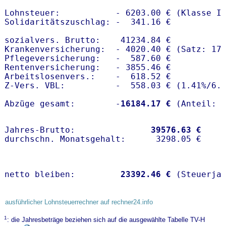
Lohnsteuer:           - 6203.00 € (Klasse I)
Solidaritätszuschlag: -  341.16 €

sozialvers. Brutto:    41234.84 €

Krankenversicherung:  - 4020.40 € (Satz: 17.
Pflegeversicherung:   -  587.60 € 

Rentenversicherung:   - 3855.46 €

Arbeitslosenvers.:    -  618.52 €

Z-Vers. VBL:          -  558.03 € (
1.41%
/
6.
Abzüge gesamt:        -
16184.17 €
Jahres-Brutto:               
39576.63 €
netto bleiben:         
23392.46 €
 (Steuerja
ausführlicher Lohnsteuerrechner auf rechner24.info
1
: die Jahresbeträge beziehen sich auf die ausgewählte Tabelle TV-H