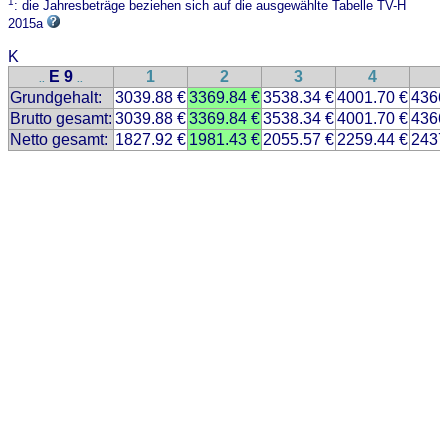
1
: die Jahresbeträge beziehen sich auf die ausgewählte Tabelle TV-H
2015a
K
E 9
1
2
3
4
..
..
Grundgehalt:
3039.88 €
3369.84 €
3538.34 €
4001.70 €
4366
Brutto gesamt:
3039.88 €
3369.84 €
3538.34 €
4001.70 €
4366
Netto gesamt:
1827.92 €
1981.43 €
2055.57 €
2259.44 €
2437