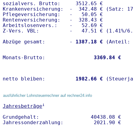
sozialvers. Brutto:     3512.65 €

Krankenversicherung:  -  342.48 € (Satz: 17.
Pflegeversicherung:   -   50.05 € 

Rentenversicherung:   -  328.43 €

Arbeitslosenvers.:    -   52.69 €

Z-Vers. VBL:          -   47.51 € (
1.41%
/
6.
Abzüge gesamt:        -
 1387.18 €
Monats-Brutto:               
 3369.84 €
netto bleiben:         
 1982.66 €
 (Steuerja
ausführlicher Lohnsteuerrechner auf rechner24.info
1
Jahresbeträge
Grundgehalt:                 40438.08 € 
