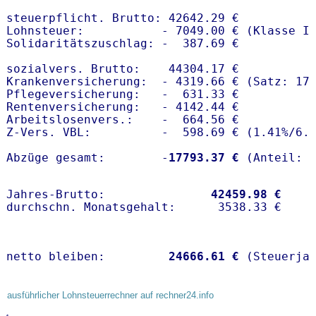
steuerpflicht. Brutto: 42642.29 €

Lohnsteuer:           - 7049.00 € (Klasse I)
Solidaritätszuschlag: -  387.69 €

sozialvers. Brutto:    44304.17 €

Krankenversicherung:  - 4319.66 € (Satz: 17.
Pflegeversicherung:   -  631.33 € 

Rentenversicherung:   - 4142.44 €

Arbeitslosenvers.:    -  664.56 €

Z-Vers. VBL:          -  598.69 € (
1.41%
/
6.
Abzüge gesamt:        -
17793.37 €
Jahres-Brutto:               
42459.98 €
netto bleiben:         
24666.61 €
 (Steuerja
ausführlicher Lohnsteuerrechner auf rechner24.info