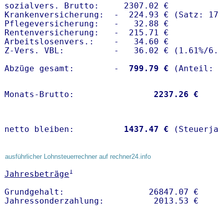
sozialvers. Brutto:     2307.02 €

Krankenversicherung:  -  224.93 € (Satz: 17.
Pflegeversicherung:   -   32.88 € 

Rentenversicherung:   -  215.71 €

Arbeitslosenvers.:    -   34.60 €

Z-Vers. VBL:          -   36.02 € (
1.61%
/
6.
Abzüge gesamt:        -
  799.79 €
Monats-Brutto:               
 2237.26 €
netto bleiben:         
 1437.47 €
 (Steuerja
ausführlicher Lohnsteuerrechner auf rechner24.info
1
Jahresbeträge
Grundgehalt:                 26847.07 € 
