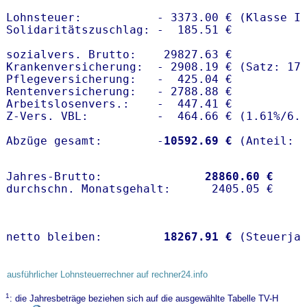
Lohnsteuer:           - 3373.00 € (Klasse I)
Solidaritätszuschlag: -  185.51 €

sozialvers. Brutto:    29827.63 €

Krankenversicherung:  - 2908.19 € (Satz: 17.
Pflegeversicherung:   -  425.04 € 

Rentenversicherung:   - 2788.88 €

Arbeitslosenvers.:    -  447.41 €

Z-Vers. VBL:          -  464.66 € (
1.61%
/
6.
Abzüge gesamt:        -
10592.69 €
Jahres-Brutto:               
28860.60 €
netto bleiben:         
18267.91 €
 (Steuerja
ausführlicher Lohnsteuerrechner auf rechner24.info
1
: die Jahresbeträge beziehen sich auf die ausgewählte Tabelle TV-H