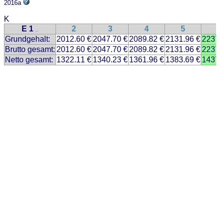
2016a
K
E 1
2
3
4
5
..
Grundgehalt:
2012.60 €
2047.70 €
2089.82 €
2131.96 €
2237
Brutto gesamt:
2012.60 €
2047.70 €
2089.82 €
2131.96 €
2237
Netto gesamt:
1322.11 €
1340.23 €
1361.96 €
1383.69 €
1437