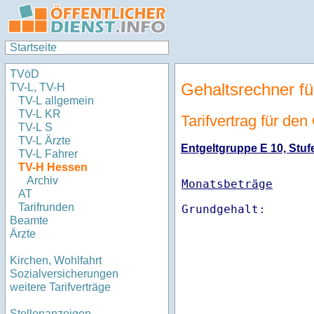
Startseite
TVöD
Gehaltsrechner fü
TV-L, TV-H
TV-L allgemein
TV-L KR
Tarifvertrag für de
TV-L S
TV-L Ärzte
Entgeltgruppe E 10, Stufe
TV-L Fahrer
TV-H Hessen
Archiv
Monatsbeträge
AT
Tarifrunden
Beamte
Ärzte
Kirchen, Wohlfahrt
Sozialversicherungen
weitere Tarifverträge
Stellenanzeigen