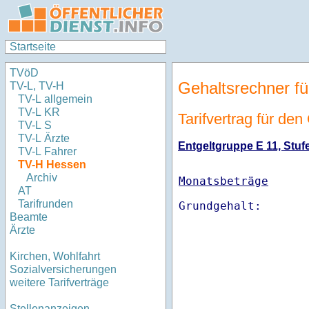
Startseite
TVöD
Gehaltsrechner fü
TV-L, TV-H
TV-L allgemein
TV-L KR
Tarifvertrag für de
TV-L S
TV-L Ärzte
Entgeltgruppe E 11, Stufe
TV-L Fahrer
TV-H Hessen
Archiv
Monatsbeträge
AT
Tarifrunden
Beamte
Ärzte
Kirchen, Wohlfahrt
Sozialversicherungen
weitere Tarifverträge
Stellenanzeigen