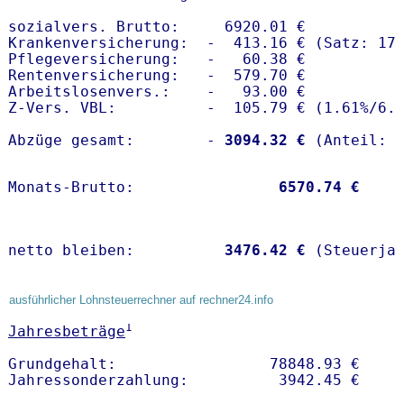
sozialvers. Brutto:     6920.01 €

Krankenversicherung:  -  413.16 € (Satz: 17.
Pflegeversicherung:   -   60.38 € 

Rentenversicherung:   -  579.70 €

Arbeitslosenvers.:    -   93.00 €

Z-Vers. VBL:          -  105.79 € (
1.61%
/
6.
Abzüge gesamt:        -
 3094.32 €
Monats-Brutto:               
 6570.74 €
netto bleiben:         
 3476.42 €
 (Steuerja
ausführlicher Lohnsteuerrechner auf rechner24.info
1
Jahresbeträge
Grundgehalt:                 78848.93 € 
