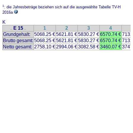
1
: die Jahresbeträge beziehen sich auf die ausgewählte Tabelle TV-H
2016a
K
E 15
1
2
3
4
..
..
Grundgehalt:
5068.25 €
5621.81 €
5830.27 €
6570.74 €
7131
Brutto gesamt:
5068.25 €
5621.81 €
5830.27 €
6570.74 €
7131
Netto gesamt:
2758.10 €
2994.06 €
3082.58 €
3460.07 €
3747