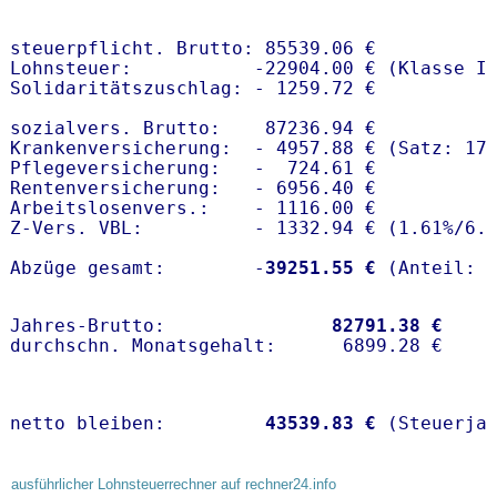
steuerpflicht. Brutto: 85539.06 €

Lohnsteuer:           -22904.00 € (Klasse I)
Solidaritätszuschlag: - 1259.72 €

sozialvers. Brutto:    87236.94 €

Krankenversicherung:  - 4957.88 € (Satz: 17
Pflegeversicherung:   -  724.61 € 

Rentenversicherung:   - 6956.40 €

Arbeitslosenvers.:    - 1116.00 €

Z-Vers. VBL:          - 1332.94 € (
1.61%
/
6.
Abzüge gesamt:        -
39251.55 €
Jahres-Brutto:               
82791.38 €
netto bleiben:         
43539.83 €
 (Steuerja
ausführlicher Lohnsteuerrechner auf rechner24.info