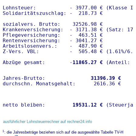
Lohnsteuer:           - 3977.00 € (Klasse I)
Solidaritätszuschlag: -  218.73 €

sozialvers. Brutto:    32526.98 €

Krankenversicherung:  - 3171.38 € (Satz: 17.
Pflegeversicherung:   -  463.51 € 

Rentenversicherung:   - 3041.27 €

Arbeitslosenvers.:    -  487.90 €

Z-Vers. VBL:          -  505.48 € (
1.61%
/
6.
Abzüge gesamt:        -
11865.27 €
Jahres-Brutto:               
31396.39 €
netto bleiben:         
19531.12 €
 (Steuerja
ausführlicher Lohnsteuerrechner auf rechner24.info
1
: die Jahresbeträge beziehen sich auf die ausgewählte Tabelle TV-H