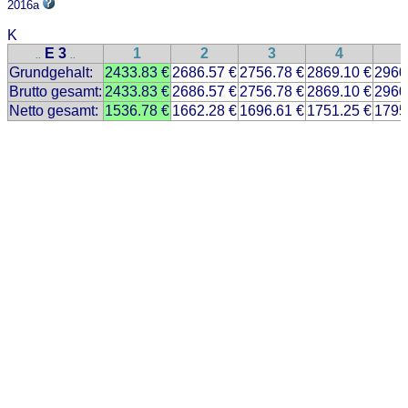
2016a
K
E 3
1
2
3
4
..
..
Grundgehalt:
2433.83 €
2686.57 €
2756.78 €
2869.10 €
2960
Brutto gesamt:
2433.83 €
2686.57 €
2756.78 €
2869.10 €
2960
Netto gesamt:
1536.78 €
1662.28 €
1696.61 €
1751.25 €
1795