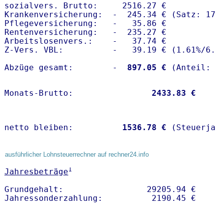
sozialvers. Brutto:     2516.27 €

Krankenversicherung:  -  245.34 € (Satz: 17.
Pflegeversicherung:   -   35.86 € 

Rentenversicherung:   -  235.27 €

Arbeitslosenvers.:    -   37.74 €

Z-Vers. VBL:          -   39.19 € (
1.61%
/
6.
Abzüge gesamt:        -
  897.05 €
Monats-Brutto:               
 2433.83 €
netto bleiben:         
 1536.78 €
 (Steuerja
ausführlicher Lohnsteuerrechner auf rechner24.info
1
Jahresbeträge
Grundgehalt:                 29205.94 € 
