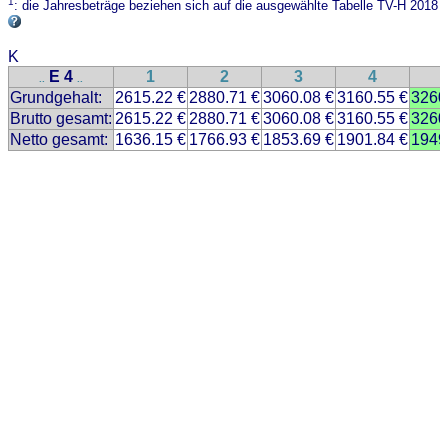
1
: die Jahresbeträge beziehen sich auf die ausgewählte Tabelle TV-H 2018
K
E 4
1
2
3
4
..
..
Grundgehalt:
2615.22 €
2880.71 €
3060.08 €
3160.55 €
3260
Brutto gesamt:
2615.22 €
2880.71 €
3060.08 €
3160.55 €
3260
Netto gesamt:
1636.15 €
1766.93 €
1853.69 €
1901.84 €
1949