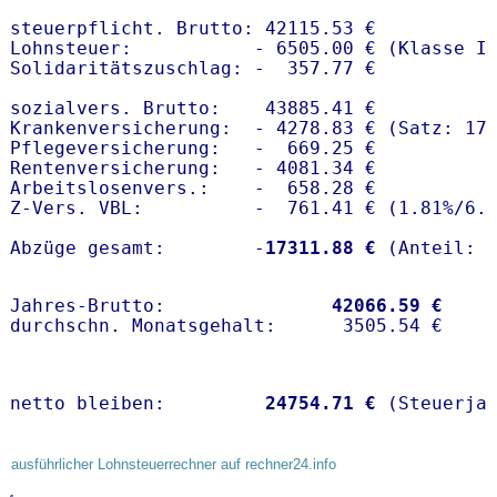
steuerpflicht. Brutto: 42115.53 €

Lohnsteuer:           - 6505.00 € (Klasse I)
Solidaritätszuschlag: -  357.77 €

sozialvers. Brutto:    43885.41 €

Krankenversicherung:  - 4278.83 € (Satz: 17.
Pflegeversicherung:   -  669.25 € 

Rentenversicherung:   - 4081.34 €

Arbeitslosenvers.:    -  658.28 €

Z-Vers. VBL:          -  761.41 € (
1.81%
/
6.
Abzüge gesamt:        -
17311.88 €
Jahres-Brutto:               
42066.59 €
netto bleiben:         
24754.71 €
 (Steuerja
ausführlicher Lohnsteuerrechner auf rechner24.info