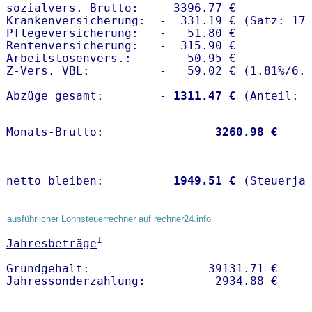
sozialvers. Brutto:     3396.77 €

Krankenversicherung:  -  331.19 € (Satz: 17.
Pflegeversicherung:   -   51.80 € 

Rentenversicherung:   -  315.90 €

Arbeitslosenvers.:    -   50.95 €

Z-Vers. VBL:          -   59.02 € (
1.81%
/
6.
Abzüge gesamt:        -
 1311.47 €
Monats-Brutto:               
 3260.98 €
netto bleiben:         
 1949.51 €
 (Steuerja
ausführlicher Lohnsteuerrechner auf rechner24.info
1
Jahresbeträge
Grundgehalt:                 39131.71 € 
