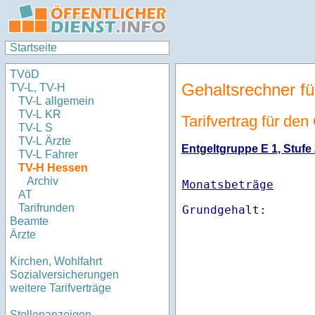
Startseite
TVöD
Gehaltsrechner fü
TV-L, TV-H
TV-L allgemein
TV-L KR
Tarifvertrag für de
TV-L S
TV-L Ärzte
Entgeltgruppe E 1, Stufe 
TV-L Fahrer
TV-H Hessen
Archiv
Monatsbeträge
AT
Tarifrunden
Beamte
Ärzte
Kirchen, Wohlfahrt
Sozialversicherungen
weitere Tarifverträge
Stellenanzeigen