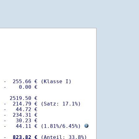
 -  255.66 € (Klasse I)

 -    0.00 €

   2519.50 €

 -  214.79 € (Satz: 17.1%)  

 -   44.72 € 

 -  234.31 €

 -   30.23 €

  -   44.11 € (
1.81%
/
6.45%
) 
  -
  823.82 €