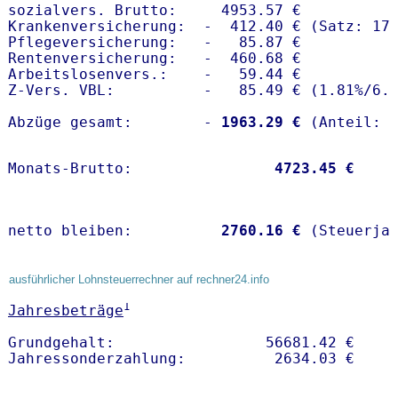
sozialvers. Brutto:     4953.57 €

Krankenversicherung:  -  412.40 € (Satz: 17.
Pflegeversicherung:   -   85.87 € 

Rentenversicherung:   -  460.68 €

Arbeitslosenvers.:    -   59.44 €

Z-Vers. VBL:          -   85.49 € (
1.81%
/
6.
Abzüge gesamt:        -
 1963.29 €
Monats-Brutto:               
 4723.45 €
netto bleiben:         
 2760.16 €
 (Steuerja
ausführlicher Lohnsteuerrechner auf rechner24.info
1
Jahresbeträge
Grundgehalt:                 56681.42 € 
