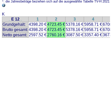
1
: die Jahresbeträge beziehen sich auf die ausgewählte Tabelle TV-H 2021
K
E 12
1
2
3
4
..
..
Grundgehalt:
4398.20 €
4723.45 €
5378.16 €
5958.71 €
6708
Brutto gesamt:
4398.20 €
4723.45 €
5378.16 €
5958.71 €
6708
Netto gesamt:
2597.52 €
2760.16 €
3087.50 €
3357.40 €
3673