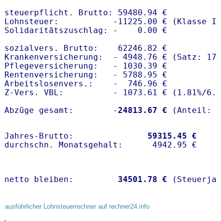
steuerpflicht. Brutto: 59480.94 €

Lohnsteuer:           -11225.00 € (Klasse I)
Solidaritätszuschlag: -    0.00 €

sozialvers. Brutto:    62246.82 €

Krankenversicherung:  - 4948.76 € (Satz: 17
Pflegeversicherung:   - 1030.39 € 

Rentenversicherung:   - 5788.95 €

Arbeitslosenvers.:    -  746.96 €

Z-Vers. VBL:          - 1073.61 € (
1.81%
/
6.
Abzüge gesamt:        -
24813.67 €
Jahres-Brutto:               
59315.45 €
netto bleiben:         
34501.78 €
 (Steuerja
ausführlicher Lohnsteuerrechner auf rechner24.info