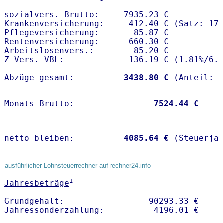
sozialvers. Brutto:     7935.23 €

Krankenversicherung:  -  412.40 € (Satz: 17.
Pflegeversicherung:   -   85.87 € 

Rentenversicherung:   -  660.30 €

Arbeitslosenvers.:    -   85.20 €

Z-Vers. VBL:          -  136.19 € (
1.81%
/
6.
Abzüge gesamt:        -
 3438.80 €
Monats-Brutto:               
 7524.44 €
netto bleiben:         
 4085.64 €
 (Steuerja
ausführlicher Lohnsteuerrechner auf rechner24.info
1
Jahresbeträge
Grundgehalt:                 90293.33 € 
