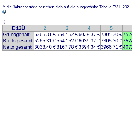
1
: die Jahresbeträge beziehen sich auf die ausgewählte Tabelle TV-H 2021
K
E 13Ü
2
3
4
5
..
..
Grundgehalt:
5265.31 €
5547.52 €
6039.37 €
7305.30 €
7524
Brutto gesamt:
5265.31 €
5547.52 €
6039.37 €
7305.30 €
7524
Netto gesamt:
3033.40 €
3167.78 €
3394.34 €
3966.71 €
4072