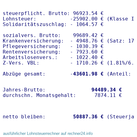
steuerpflicht. Brutto: 96923.54 €

Lohnsteuer:           -25902.00 € (Klasse I)
Solidaritätszuschlag: - 1064.57 €

sozialvers. Brutto:    99689.42 €

Krankenversicherung:  - 4948.76 € (Satz: 17
Pflegeversicherung:   - 1030.39 € 

Rentenversicherung:   - 7923.60 €

Arbeitslosenvers.:    - 1022.40 €

Z-Vers. VBL:          - 1710.26 € (
1.81%
/
6.
Abzüge gesamt:        -
43601.98 €
Jahres-Brutto:               
94489.34 €
netto bleiben:         
50887.36 €
 (Steuerja
ausführlicher Lohnsteuerrechner auf rechner24.info