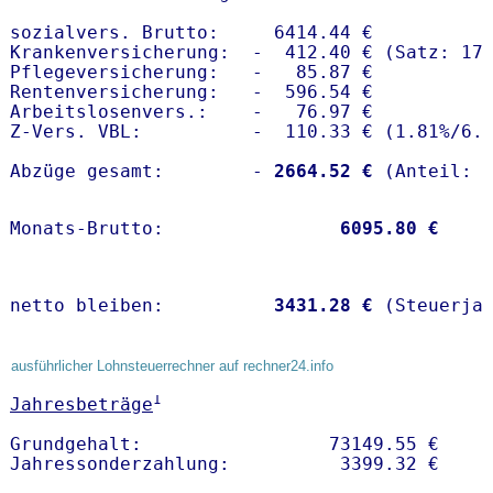
sozialvers. Brutto:     6414.44 €

Krankenversicherung:  -  412.40 € (Satz: 17.
Pflegeversicherung:   -   85.87 € 

Rentenversicherung:   -  596.54 €

Arbeitslosenvers.:    -   76.97 €

Z-Vers. VBL:          -  110.33 € (
1.81%
/
6.
Abzüge gesamt:        -
 2664.52 €
Monats-Brutto:               
 6095.80 €
netto bleiben:         
 3431.28 €
 (Steuerja
ausführlicher Lohnsteuerrechner auf rechner24.info
1
Jahresbeträge
Grundgehalt:                 73149.55 € 
