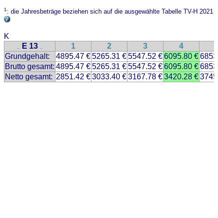
1
: die Jahresbeträge beziehen sich auf die ausgewählte Tabelle TV-H 2021
K
E 13
1
2
3
4
..
..
Grundgehalt:
4895.47 €
5265.31 €
5547.52 €
6095.80 €
6853
Brutto gesamt:
4895.47 €
5265.31 €
5547.52 €
6095.80 €
6853
Netto gesamt:
2851.42 €
3033.40 €
3167.78 €
3420.28 €
3745