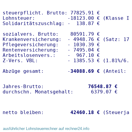
steuerpflicht. Brutto: 77825.91 €

Lohnsteuer:           -18123.00 € (Klasse I)
Solidaritätszuschlag: -  138.87 €

sozialvers. Brutto:    80591.79 €

Krankenversicherung:  - 4948.76 € (Satz: 17
Pflegeversicherung:   - 1030.39 € 

Rentenversicherung:   - 7495.04 €

Arbeitslosenvers.:    -  967.10 €

Z-Vers. VBL:          - 1385.53 € (
1.81%
/
6.
Abzüge gesamt:        -
34088.69 €
Jahres-Brutto:               
76548.87 €
netto bleiben:         
42460.18 €
 (Steuerja
ausführlicher Lohnsteuerrechner auf rechner24.info