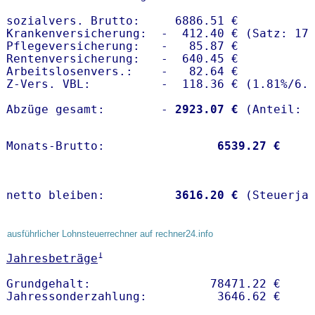
sozialvers. Brutto:     6886.51 €

Krankenversicherung:  -  412.40 € (Satz: 17.
Pflegeversicherung:   -   85.87 € 

Rentenversicherung:   -  640.45 €

Arbeitslosenvers.:    -   82.64 €

Z-Vers. VBL:          -  118.36 € (
1.81%
/
6.
Abzüge gesamt:        -
 2923.07 €
Monats-Brutto:               
 6539.27 €
netto bleiben:         
 3616.20 €
 (Steuerja
ausführlicher Lohnsteuerrechner auf rechner24.info
1
Jahresbeträge
Grundgehalt:                 78471.22 € 
