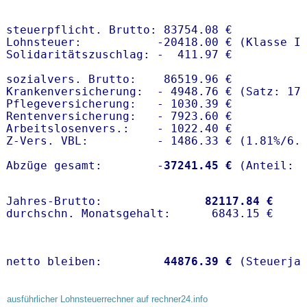
steuerpflicht. Brutto: 83754.08 €

Lohnsteuer:           -20418.00 € (Klasse I)
Solidaritätszuschlag: -  411.97 €

sozialvers. Brutto:    86519.96 €

Krankenversicherung:  - 4948.76 € (Satz: 17
Pflegeversicherung:   - 1030.39 € 

Rentenversicherung:   - 7923.60 €

Arbeitslosenvers.:    - 1022.40 €

Z-Vers. VBL:          - 1486.33 € (
1.81%
/
6.
Abzüge gesamt:        -
37241.45 €
Jahres-Brutto:               
82117.84 €
netto bleiben:         
44876.39 €
 (Steuerja
ausführlicher Lohnsteuerrechner auf rechner24.info