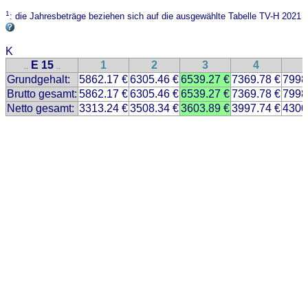
1
: die Jahresbeträge beziehen sich auf die ausgewählte Tabelle TV-H 2021
K
E 15
1
2
3
4
..
..
Grundgehalt:
5862.17 €
6305.46 €
6539.27 €
7369.78 €
7998
Brutto gesamt:
5862.17 €
6305.46 €
6539.27 €
7369.78 €
7998
Netto gesamt:
3313.24 €
3508.34 €
3603.89 €
3997.74 €
4300