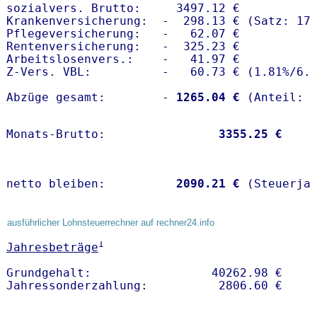
sozialvers. Brutto:     3497.12 €

Krankenversicherung:  -  298.13 € (Satz: 17.
Pflegeversicherung:   -   62.07 € 

Rentenversicherung:   -  325.23 €

Arbeitslosenvers.:    -   41.97 €

Z-Vers. VBL:          -   60.73 € (
1.81%
/
6.
Abzüge gesamt:        -
 1265.04 €
Monats-Brutto:               
 3355.25 €
netto bleiben:         
 2090.21 €
 (Steuerja
ausführlicher Lohnsteuerrechner auf rechner24.info
1
Jahresbeträge
Grundgehalt:                 40262.98 € 
