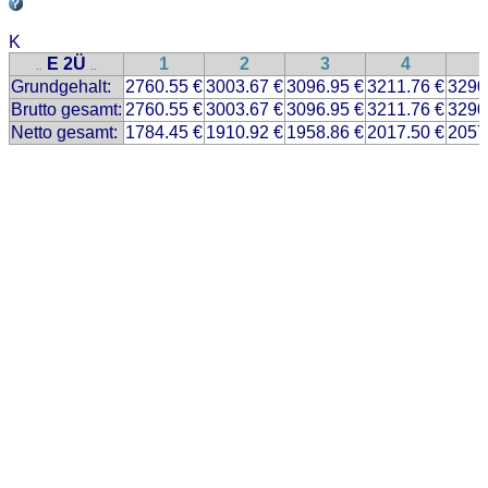
K
E 2Ü
1
2
3
4
..
..
Grundgehalt:
2760.55 €
3003.67 €
3096.95 €
3211.76 €
3290
Brutto gesamt:
2760.55 €
3003.67 €
3096.95 €
3211.76 €
3290
Netto gesamt:
1784.45 €
1910.92 €
1958.86 €
2017.50 €
2057