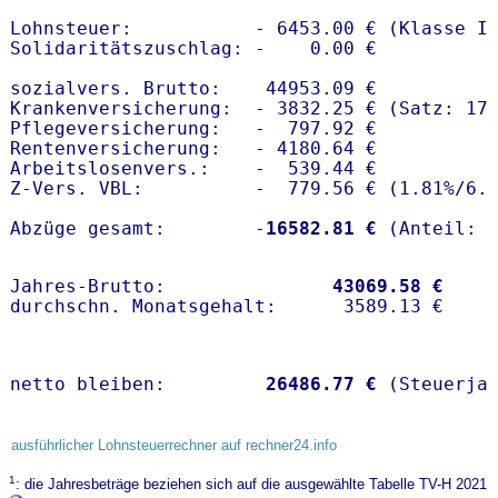
Lohnsteuer:           - 6453.00 € (Klasse I)
Solidaritätszuschlag: -    0.00 €

sozialvers. Brutto:    44953.09 €

Krankenversicherung:  - 3832.25 € (Satz: 17.
Pflegeversicherung:   -  797.92 € 

Rentenversicherung:   - 4180.64 €

Arbeitslosenvers.:    -  539.44 €

Z-Vers. VBL:          -  779.56 € (
1.81%
/
6.
Abzüge gesamt:        -
16582.81 €
Jahres-Brutto:               
43069.58 €
netto bleiben:         
26486.77 €
 (Steuerja
ausführlicher Lohnsteuerrechner auf rechner24.info
1
: die Jahresbeträge beziehen sich auf die ausgewählte Tabelle TV-H 2021