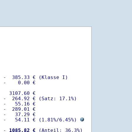
 -  385.33 € (Klasse I)

 -    0.00 €

   3107.60 €

 -  264.92 € (Satz: 17.1%)  

 -   55.16 € 

 -  289.01 €

 -   37.29 €

  -   54.11 € (
1.81%
/
6.45%
) 
  -
 1085.82 €