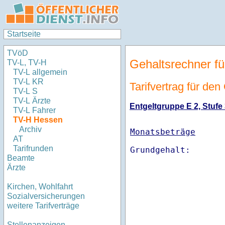
Startseite
TVöD
Gehaltsrechner fü
TV-L, TV-H
TV-L allgemein
TV-L KR
Tarifvertrag für de
TV-L S
TV-L Ärzte
Entgeltgruppe E 2, Stufe 
TV-L Fahrer
TV-H Hessen
Archiv
Monatsbeträge
AT
Tarifrunden
Beamte
Ärzte
Kirchen, Wohlfahrt
Sozialversicherungen
weitere Tarifverträge
Stellenanzeigen