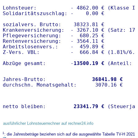
Lohnsteuer:           - 4862.00 € (Klasse I)
Solidaritätszuschlag: -    0.00 €

sozialvers. Brutto:    38323.81 €

Krankenversicherung:  - 3267.10 € (Satz: 17.
Pflegeversicherung:   -  680.25 € 

Rentenversicherung:   - 3564.11 €

Arbeitslosenvers.:    -  459.89 €

Z-Vers. VBL:          -  666.84 € (
1.81%
/
6.
Abzüge gesamt:        -
13500.19 €
Jahres-Brutto:               
36841.98 €
netto bleiben:         
23341.79 €
 (Steuerja
ausführlicher Lohnsteuerrechner auf rechner24.info
1
: die Jahresbeträge beziehen sich auf die ausgewählte Tabelle TV-H 2021