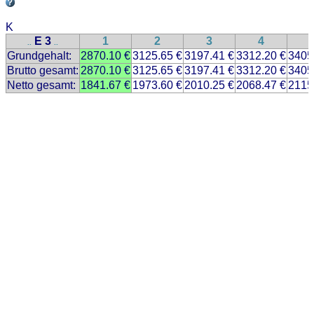
K
E 3
1
2
3
4
..
..
Grundgehalt:
2870.10 €
3125.65 €
3197.41 €
3312.20 €
3405
Brutto gesamt:
2870.10 €
3125.65 €
3197.41 €
3312.20 €
3405
Netto gesamt:
1841.67 €
1973.60 €
2010.25 €
2068.47 €
2115