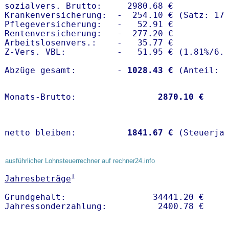
sozialvers. Brutto:     2980.68 €

Krankenversicherung:  -  254.10 € (Satz: 17.
Pflegeversicherung:   -   52.91 € 

Rentenversicherung:   -  277.20 €

Arbeitslosenvers.:    -   35.77 €

Z-Vers. VBL:          -   51.95 € (
1.81%
/
6.
Abzüge gesamt:        -
 1028.43 €
Monats-Brutto:               
 2870.10 €
netto bleiben:         
 1841.67 €
 (Steuerja
ausführlicher Lohnsteuerrechner auf rechner24.info
1
Jahresbeträge
Grundgehalt:                 34441.20 € 
