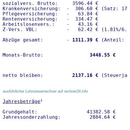
sozialvers. Brutto:     3596.44 €

Krankenversicherung:  -  306.60 € (Satz: 17.
Pflegeversicherung:   -   63.84 € 

Rentenversicherung:   -  334.47 €

Arbeitslosenvers.:    -   43.16 €

Z-Vers. VBL:          -   62.42 € (
1.81%
/
6.
Abzüge gesamt:        -
 1311.39 €
Monats-Brutto:               
 3448.55 €
netto bleiben:         
 2137.16 €
 (Steuerja
ausführlicher Lohnsteuerrechner auf rechner24.info
1
Jahresbeträge
Grundgehalt:                 41382.58 € 
