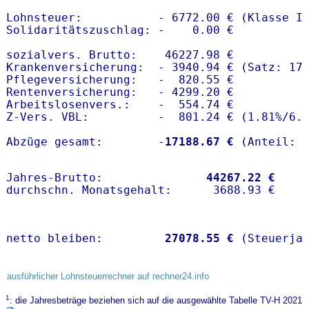
Lohnsteuer:           - 6772.00 € (Klasse I)
Solidaritätszuschlag: -    0.00 €

sozialvers. Brutto:    46227.98 €

Krankenversicherung:  - 3940.94 € (Satz: 17.
Pflegeversicherung:   -  820.55 € 

Rentenversicherung:   - 4299.20 €

Arbeitslosenvers.:    -  554.74 €

Z-Vers. VBL:          -  801.24 € (
1.81%
/
6.
Abzüge gesamt:        -
17188.67 €
Jahres-Brutto:               
44267.22 €
netto bleiben:         
27078.55 €
 (Steuerja
ausführlicher Lohnsteuerrechner auf rechner24.info
1
: die Jahresbeträge beziehen sich auf die ausgewählte Tabelle TV-H 2021