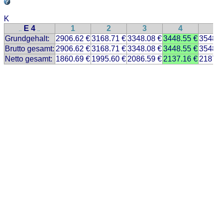
K
E 4
1
2
3
4
..
..
Grundgehalt:
2906.62 €
3168.71 €
3348.08 €
3448.55 €
3548
Brutto gesamt:
2906.62 €
3168.71 €
3348.08 €
3448.55 €
3548
Netto gesamt:
1860.69 €
1995.60 €
2086.59 €
2137.16 €
2187