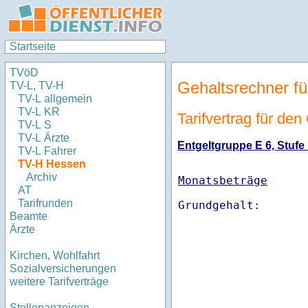
Startseite
TVöD
Gehaltsrechner fü
TV-L, TV-H
TV-L allgemein
TV-L KR
Tarifvertrag für de
TV-L S
TV-L Ärzte
Entgeltgruppe E 6, Stufe 
TV-L Fahrer
TV-H Hessen
Archiv
Monatsbeträge
AT
Tarifrunden
Beamte
Ärzte
Kirchen, Wohlfahrt
Sozialversicherungen
weitere Tarifverträge
Stellenanzeigen