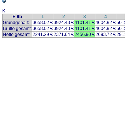
K
E 9b
1
2
3
4
..
..
Grundgehalt:
3658.02 €
3924.43 €
4101.41 €
4604.92 €
5015
Brutto gesamt:
3658.02 €
3924.43 €
4101.41 €
4604.92 €
5015
Netto gesamt:
2241.29 €
2371.64 €
2456.90 €
2693.72 €
2911