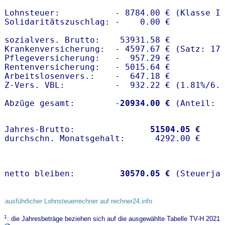
Lohnsteuer:           - 8784.00 € (Klasse I)
Solidaritätszuschlag: -    0.00 €

sozialvers. Brutto:    53931.58 €

Krankenversicherung:  - 4597.67 € (Satz: 17.
Pflegeversicherung:   -  957.29 € 

Rentenversicherung:   - 5015.64 €

Arbeitslosenvers.:    -  647.18 €

Z-Vers. VBL:          -  932.22 € (
1.81%
/
6.
Abzüge gesamt:        -
20934.00 €
Jahres-Brutto:               
51504.05 €
netto bleiben:         
30570.05 €
 (Steuerja
ausführlicher Lohnsteuerrechner auf rechner24.info
1
: die Jahresbeträge beziehen sich auf die ausgewählte Tabelle TV-H 2021