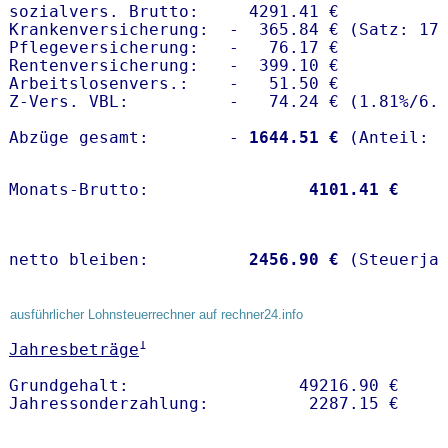
sozialvers. Brutto:     4291.41 €

Krankenversicherung:  -  365.84 € (Satz: 17.
Pflegeversicherung:   -   76.17 € 

Rentenversicherung:   -  399.10 €

Arbeitslosenvers.:    -   51.50 €

Z-Vers. VBL:          -   74.24 € (
1.81%
/
6.
Abzüge gesamt:        -
 1644.51 €
Monats-Brutto:               
 4101.41 €
netto bleiben:         
 2456.90 €
 (Steuerja
ausführlicher Lohnsteuerrechner auf rechner24.info
1
Jahresbeträge
Grundgehalt:                 49216.90 € 
