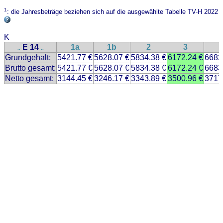
1
: die Jahresbeträge beziehen sich auf die ausgewählte Tabelle TV-H 2022
K
E 14
1a
1b
2
3
..
..
Grundgehalt:
5421.77 €
5628.07 €
5834.38 €
6172.24 €
6683
Brutto gesamt:
5421.77 €
5628.07 €
5834.38 €
6172.24 €
6683
Netto gesamt:
3144.45 €
3246.17 €
3343.89 €
3500.96 €
3717