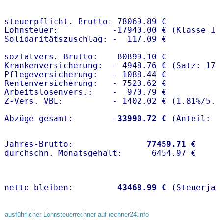
steuerpflicht. Brutto: 78069.89 €

Lohnsteuer:           -17940.00 € (Klasse I)
Solidaritätszuschlag: -  117.09 €

sozialvers. Brutto:    80899.10 €

Krankenversicherung:  - 4948.76 € (Satz: 17
Pflegeversicherung:   - 1088.44 € 

Rentenversicherung:   - 7523.62 €

Arbeitslosenvers.:    -  970.79 €

Z-Vers. VBL:          - 1402.02 € (
1.81%
/
5.
Abzüge gesamt:        -
33990.72 €
Jahres-Brutto:               
77459.71 €
netto bleiben:         
43468.99 €
 (Steuerja
ausführlicher Lohnsteuerrechner auf rechner24.info