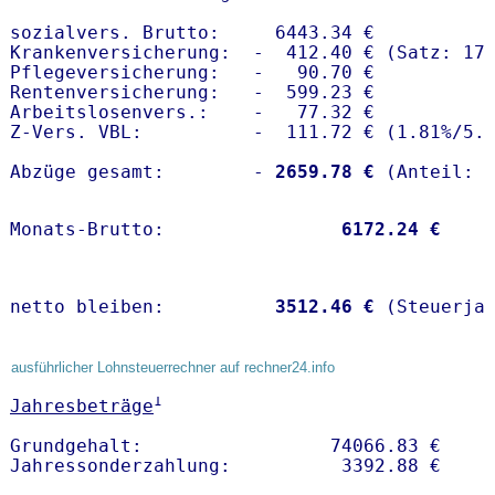
sozialvers. Brutto:     6443.34 €

Krankenversicherung:  -  412.40 € (Satz: 17.
Pflegeversicherung:   -   90.70 € 

Rentenversicherung:   -  599.23 €

Arbeitslosenvers.:    -   77.32 €

Z-Vers. VBL:          -  111.72 € (
1.81%
/
5.
Abzüge gesamt:        -
 2659.78 €
Monats-Brutto:               
 6172.24 €
netto bleiben:         
 3512.46 €
 (Steuerja
ausführlicher Lohnsteuerrechner auf rechner24.info
1
Jahresbeträge
Grundgehalt:                 74066.83 € 
