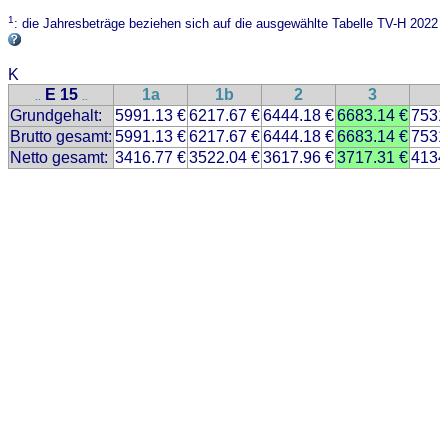
1
: die Jahresbeträge beziehen sich auf die ausgewählte Tabelle TV-H 2022
K
E 15
1a
1b
2
3
..
..
Grundgehalt:
5991.13 €
6217.67 €
6444.18 €
6683.14 €
7531
Brutto gesamt:
5991.13 €
6217.67 €
6444.18 €
6683.14 €
7531
Netto gesamt:
3416.77 €
3522.04 €
3617.96 €
3717.31 €
4134