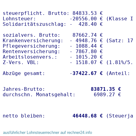
steuerpflicht. Brutto: 84833.53 €

Lohnsteuer:           -20556.00 € (Klasse I)
Solidaritätszuschlag: -  428.40 €

sozialvers. Brutto:    87662.74 €

Krankenversicherung:  - 4948.76 € (Satz: 17
Pflegeversicherung:   - 1088.44 € 

Rentenversicherung:   - 7867.80 €

Arbeitslosenvers.:    - 1015.20 €

Z-Vers. VBL:          - 1518.07 € (
1.81%
/
5.
Abzüge gesamt:        -
37422.67 €
Jahres-Brutto:               
83871.35 €
netto bleiben:         
46448.68 €
 (Steuerja
ausführlicher Lohnsteuerrechner auf rechner24.info