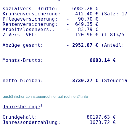
sozialvers. Brutto:     6982.28 €

Krankenversicherung:  -  412.40 € (Satz: 17.
Pflegeversicherung:   -   90.70 € 

Rentenversicherung:   -  649.35 €

Arbeitslosenvers.:    -   83.79 €

Z-Vers. VBL:          -  120.96 € (
1.81%
/
5.
Abzüge gesamt:        -
 2952.87 €
Monats-Brutto:               
 6683.14 €
netto bleiben:         
 3730.27 €
 (Steuerja
ausführlicher Lohnsteuerrechner auf rechner24.info
1
Jahresbeträge
Grundgehalt:                 80197.63 € 
