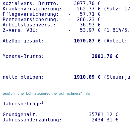
sozialvers. Brutto:     3077.70 €

Krankenversicherung:  -  262.37 € (Satz: 17.
Pflegeversicherung:   -   57.71 € 

Rentenversicherung:   -  286.23 €

Arbeitslosenvers.:    -   36.93 €

Z-Vers. VBL:          -   53.97 € (
1.81%
/
5.
Abzüge gesamt:        -
 1070.87 €
Monats-Brutto:               
 2981.76 €
netto bleiben:         
 1910.89 €
 (Steuerja
ausführlicher Lohnsteuerrechner auf rechner24.info
1
Jahresbeträge
Grundgehalt:                 35781.12 € 
