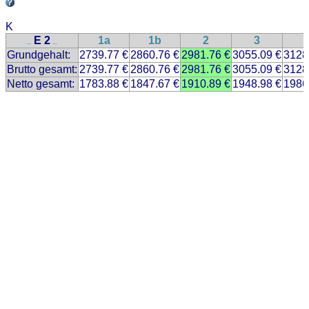
K
E 2
1a
1b
2
3
..
..
Grundgehalt:
2739.77 €
2860.76 €
2981.76 €
3055.09 €
3128
Brutto gesamt:
2739.77 €
2860.76 €
2981.76 €
3055.09 €
3128
Netto gesamt:
1783.88 €
1847.67 €
1910.89 €
1948.98 €
1986