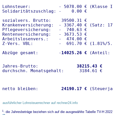
Lohnsteuer:           - 5078.00 € (Klasse I)
Solidaritätszuschlag: -    0.00 €

sozialvers. Brutto:    39500.31 €

Krankenversicherung:  - 3367.40 € (Satz: 17.
Pflegeversicherung:   -  740.63 € 

Rentenversicherung:   - 3673.53 €

Arbeitslosenvers.:    -  474.00 €

Z-Vers. VBL:          -  691.70 € (
1.81%
/
5.
Abzüge gesamt:        -
14025.26 €
Jahres-Brutto:               
38215.43 €
netto bleiben:         
24190.17 €
 (Steuerja
ausführlicher Lohnsteuerrechner auf rechner24.info
1
: die Jahresbeträge beziehen sich auf die ausgewählte Tabelle TV-H 2022