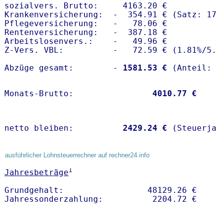
sozialvers. Brutto:     4163.20 €

Krankenversicherung:  -  354.91 € (Satz: 17.
Pflegeversicherung:   -   78.06 € 

Rentenversicherung:   -  387.18 €

Arbeitslosenvers.:    -   49.96 €

Z-Vers. VBL:          -   72.59 € (
1.81%
/
5.
Abzüge gesamt:        -
 1581.53 €
Monats-Brutto:               
 4010.77 €
netto bleiben:         
 2429.24 €
 (Steuerja
ausführlicher Lohnsteuerrechner auf rechner24.info
1
Jahresbeträge
Grundgehalt:                 48129.26 € 
