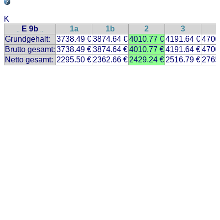
K
E 9b
1a
1b
2
3
..
..
Grundgehalt:
3738.49 €
3874.64 €
4010.77 €
4191.64 €
4706
Brutto gesamt:
3738.49 €
3874.64 €
4010.77 €
4191.64 €
4706
Netto gesamt:
2295.50 €
2362.66 €
2429.24 €
2516.79 €
2765