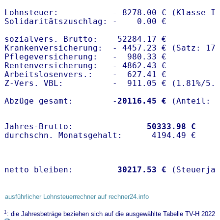
Lohnsteuer:           - 8278.00 € (Klasse I)
Solidaritätszuschlag: -    0.00 €

sozialvers. Brutto:    52284.17 €

Krankenversicherung:  - 4457.23 € (Satz: 17.
Pflegeversicherung:   -  980.33 € 

Rentenversicherung:   - 4862.43 €

Arbeitslosenvers.:    -  627.41 €

Z-Vers. VBL:          -  911.05 € (
1.81%
/
5.
Abzüge gesamt:        -
20116.45 €
Jahres-Brutto:               
50333.98 €
netto bleiben:         
30217.53 €
 (Steuerja
ausführlicher Lohnsteuerrechner auf rechner24.info
1
: die Jahresbeträge beziehen sich auf die ausgewählte Tabelle TV-H 2022