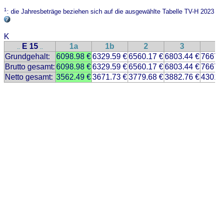
1
: die Jahresbeträge beziehen sich auf die ausgewählte Tabelle TV-H 2023
K
E 15
1a
1b
2
3
..
..
Grundgehalt:
6098.98 €
6329.59 €
6560.17 €
6803.44 €
7667
Brutto gesamt:
6098.98 €
6329.59 €
6560.17 €
6803.44 €
7667
Netto gesamt:
3562.49 €
3671.73 €
3779.68 €
3882.76 €
4301