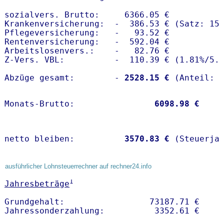
sozialvers. Brutto:     6366.05 €

Krankenversicherung:  -  386.53 € (Satz: 15.
Pflegeversicherung:   -   93.52 € 

Rentenversicherung:   -  592.04 €

Arbeitslosenvers.:    -   82.76 €

Z-Vers. VBL:          -  110.39 € (
1.81%
/
5.
Abzüge gesamt:        -
 2528.15 €
Monats-Brutto:               
 6098.98 €
netto bleiben:         
 3570.83 €
 (Steuerja
ausführlicher Lohnsteuerrechner auf rechner24.info
1
Jahresbeträge
Grundgehalt:                 73187.71 € 
