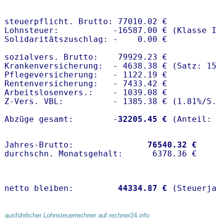
steuerpflicht. Brutto: 77010.02 €

Lohnsteuer:           -16587.00 € (Klasse I)
Solidaritätszuschlag: -    0.00 €

sozialvers. Brutto:    79929.23 €

Krankenversicherung:  - 4638.38 € (Satz: 15
Pflegeversicherung:   - 1122.19 € 

Rentenversicherung:   - 7433.42 €

Arbeitslosenvers.:    - 1039.08 €

Z-Vers. VBL:          - 1385.38 € (
1.81%
/
5.
Abzüge gesamt:        -
32205.45 €
Jahres-Brutto:               
76540.32 €
netto bleiben:         
44334.87 €
 (Steuerja
ausführlicher Lohnsteuerrechner auf rechner24.info