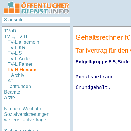
Startseite
TVöD
Gehaltsrechner fü
TV-L, TV-H
TV-L allgemein
TV-L KR
Tarifvertrag für de
TV-L S
TV-L Ärzte
Entgeltgruppe E 5, Stufe 
TV-L Fahrer
TV-H Hessen
Archiv
Monatsbeträge
AT
Tarifrunden
Beamte
Ärzte
Kirchen, Wohlfahrt
Sozialversicherungen
weitere Tarifverträge
Stellenanzeigen