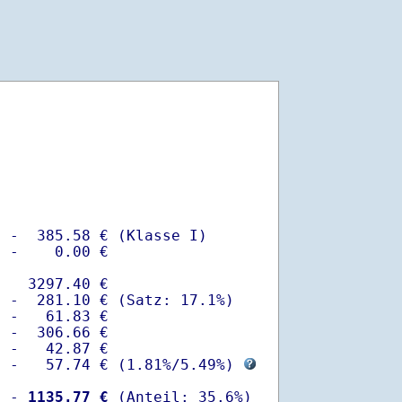
 -  385.58 € (Klasse I)

 -    0.00 €

   3297.40 €

 -  281.10 € (Satz: 17.1%)  

 -   61.83 € 

 -  306.66 €

 -   42.87 €

  -   57.74 € (
1.81%
/
5.49%
) 
  -
 1135.77 €