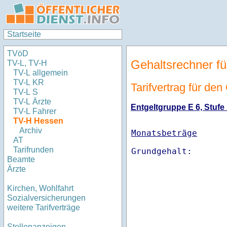
Startseite
TVöD
Gehaltsrechner fü
TV-L, TV-H
TV-L allgemein
TV-L KR
Tarifvertrag für de
TV-L S
TV-L Ärzte
Entgeltgruppe E 6, Stufe 
TV-L Fahrer
TV-H Hessen
Archiv
Monatsbeträge
AT
Tarifrunden
Beamte
Ärzte
Kirchen, Wohlfahrt
Sozialversicherungen
weitere Tarifverträge
Stellenanzeigen