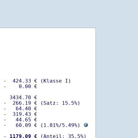
 -  424.33 € (Klasse I)

 -    0.00 €

   3434.70 €

 -  266.19 € (Satz: 15.5%)  

 -   64.40 € 

 -  319.43 €

 -   44.65 €

  -   60.09 € (
1.81%
/
5.49%
) 
  -
 1179.09 €