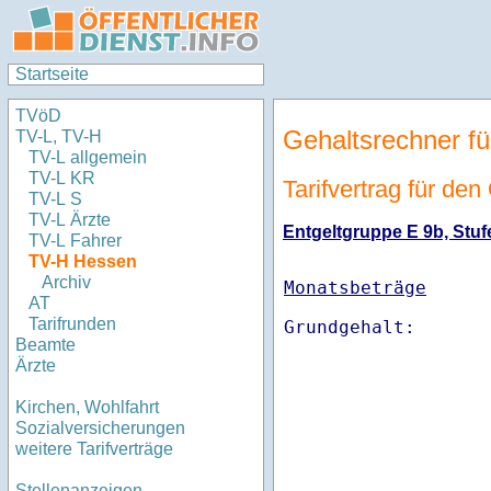
Startseite
TVöD
Gehaltsrechner fü
TV-L, TV-H
TV-L allgemein
TV-L KR
Tarifvertrag für de
TV-L S
TV-L Ärzte
Entgeltgruppe E 9b, Stufe
TV-L Fahrer
TV-H Hessen
Archiv
Monatsbeträge
AT
Tarifrunden
Beamte
Ärzte
Kirchen, Wohlfahrt
Sozialversicherungen
weitere Tarifverträge
Stellenanzeigen