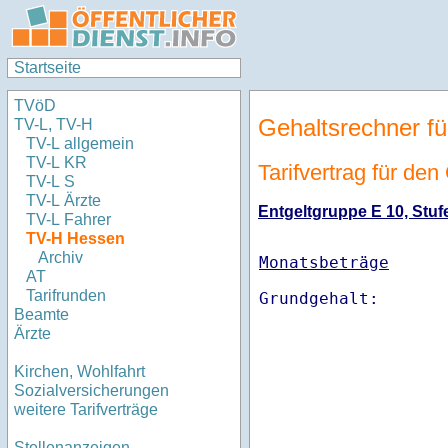
Startseite
TVöD
Gehaltsrechner fü
TV-L, TV-H
TV-L allgemein
TV-L KR
Tarifvertrag für de
TV-L S
TV-L Ärzte
Entgeltgruppe E 10, Stufe
TV-L Fahrer
TV-H Hessen
Archiv
Monatsbeträge
AT
Tarifrunden
Beamte
Ärzte
Kirchen, Wohlfahrt
Sozialversicherungen
weitere Tarifverträge
Stellenanzeigen