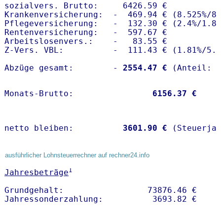
sozialvers. Brutto:     6426.59 €

Krankenversicherung:  -  469.94 € (8.525%/8.
Pflegeversicherung:   -  132.30 € (2.4%/1.8%
Rentenversicherung:   -  597.67 €

Arbeitslosenvers.:    -   83.55 €

Z-Vers. VBL:          -  111.43 € (
1.81%
/
5.
Abzüge gesamt:        -
 2554.47 €
Monats-Brutto:               
 6156.37 €
netto bleiben:         
 3601.90 €
 (Steuerja
ausführlicher Lohnsteuerrechner auf rechner24.info
1
Jahresbeträge
Grundgehalt:                 73876.46 € 
