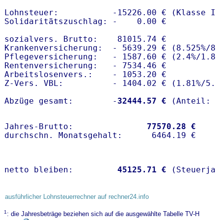
Lohnsteuer:           -15226.00 € (Klasse I)
Solidaritätszuschlag: -    0.00 €

sozialvers. Brutto:    81015.74 €

Krankenversicherung:  - 5639.29 € (8.525%/8
Pflegeversicherung:   - 1587.60 € (2.4%/1.8%
Rentenversicherung:   - 7534.46 €

Arbeitslosenvers.:    - 1053.20 €

Z-Vers. VBL:          - 1404.02 € (
1.81%
/
5.
Abzüge gesamt:        -
32444.57 €
Jahres-Brutto:               
77570.28 €
netto bleiben:         
45125.71 €
 (Steuerja
ausführlicher Lohnsteuerrechner auf rechner24.info
1
: die Jahresbeträge beziehen sich auf die ausgewählte Tabelle TV-H