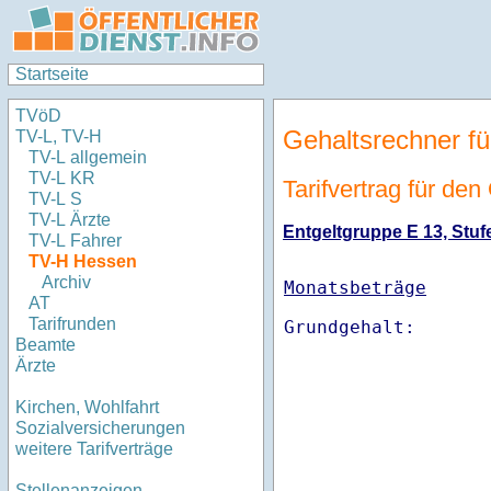
Startseite
TVöD
Gehaltsrechner fü
TV-L, TV-H
TV-L allgemein
TV-L KR
Tarifvertrag für de
TV-L S
TV-L Ärzte
Entgeltgruppe E 13, Stufe
TV-L Fahrer
TV-H Hessen
Archiv
Monatsbeträge
AT
Tarifrunden
Beamte
Ärzte
Kirchen, Wohlfahrt
Sozialversicherungen
weitere Tarifverträge
Stellenanzeigen