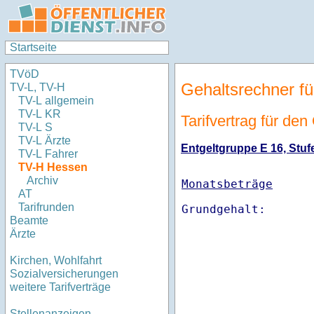
Startseite
TVöD
Gehaltsrechner fü
TV-L, TV-H
TV-L allgemein
TV-L KR
Tarifvertrag für de
TV-L S
TV-L Ärzte
Entgeltgruppe E 16, Stufe
TV-L Fahrer
TV-H Hessen
Archiv
Monatsbeträge
AT
Tarifrunden
Beamte
Ärzte
Kirchen, Wohlfahrt
Sozialversicherungen
weitere Tarifverträge
Stellenanzeigen