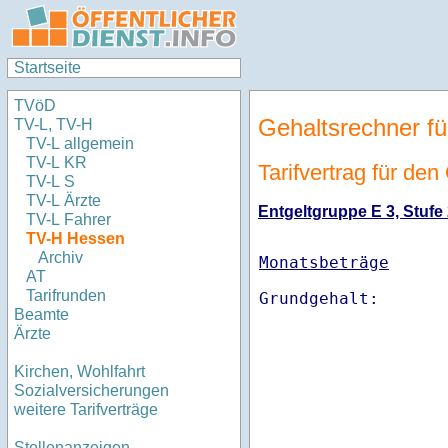
Startseite
TVöD
Gehaltsrechner fü
TV-L, TV-H
TV-L allgemein
TV-L KR
Tarifvertrag für de
TV-L S
TV-L Ärzte
Entgeltgruppe E 3, Stufe 
TV-L Fahrer
TV-H Hessen
Archiv
Monatsbeträge
AT
Tarifrunden
Beamte
Ärzte
Kirchen, Wohlfahrt
Sozialversicherungen
weitere Tarifverträge
Stellenanzeigen