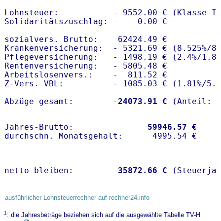
Lohnsteuer:           - 9552.00 € (Klasse I)
Solidaritätszuschlag: -    0.00 €

sozialvers. Brutto:    62424.49 €

Krankenversicherung:  - 5321.69 € (8.525%/8
Pflegeversicherung:   - 1498.19 € (2.4%/1.8%
Rentenversicherung:   - 5805.48 €

Arbeitslosenvers.:    -  811.52 €

Z-Vers. VBL:          - 1085.03 € (
1.81%
/
5.
Abzüge gesamt:        -
24073.91 €
Jahres-Brutto:               
59946.57 €
netto bleiben:         
35872.66 €
 (Steuerja
ausführlicher Lohnsteuerrechner auf rechner24.info
1
: die Jahresbeträge beziehen sich auf die ausgewählte Tabelle TV-H