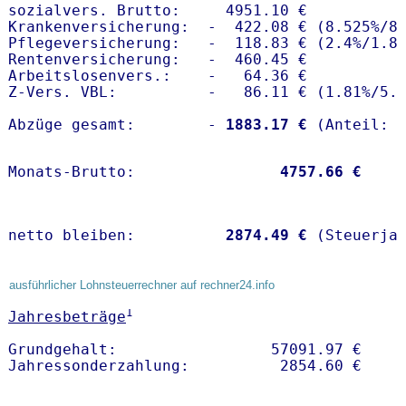
sozialvers. Brutto:     4951.10 €

Krankenversicherung:  -  422.08 € (8.525%/8.
Pflegeversicherung:   -  118.83 € (2.4%/1.8%
Rentenversicherung:   -  460.45 €

Arbeitslosenvers.:    -   64.36 €

Z-Vers. VBL:          -   86.11 € (
1.81%
/
5.
Abzüge gesamt:        -
 1883.17 €
Monats-Brutto:               
 4757.66 €
netto bleiben:         
 2874.49 €
 (Steuerja
ausführlicher Lohnsteuerrechner auf rechner24.info
1
Jahresbeträge
Grundgehalt:                 57091.97 € 
