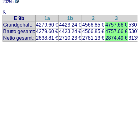
2025b
K
E 9b
1a
1b
2
3
..
..
Grundgehalt:
4279.60 €
4423.24 €
4566.85 €
4757.66 €
5307
Brutto gesamt:
4279.60 €
4423.24 €
4566.85 €
4757.66 €
5307
Netto gesamt:
2638.81 €
2710.23 €
2781.13 €
2874.49 €
3139