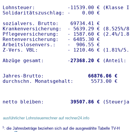
Lohnsteuer:           -11539.00 € (Klasse I)
Solidaritätszuschlag: -    0.00 €

sozialvers. Brutto:    69734.41 €

Krankenversicherung:  - 5639.29 € (8.525%/8
Pflegeversicherung:   - 1587.60 € (2.4%/1.8%
Rentenversicherung:   - 6485.30 €

Arbeitslosenvers.:    -  906.55 €

Z-Vers. VBL:          - 1210.46 € (
1.81%
/
5.
Abzüge gesamt:        -
27368.20 €
Jahres-Brutto:               
66876.06 €
netto bleiben:         
39507.86 €
 (Steuerja
ausführlicher Lohnsteuerrechner auf rechner24.info
1
: die Jahresbeträge beziehen sich auf die ausgewählte Tabelle TV-H