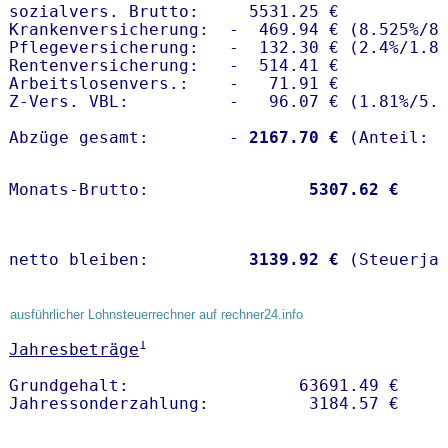
sozialvers. Brutto:     5531.25 €

Krankenversicherung:  -  469.94 € (8.525%/8.
Pflegeversicherung:   -  132.30 € (2.4%/1.8%
Rentenversicherung:   -  514.41 €

Arbeitslosenvers.:    -   71.91 €

Z-Vers. VBL:          -   96.07 € (
1.81%
/
5.
Abzüge gesamt:        -
 2167.70 €
Monats-Brutto:               
 5307.62 €
netto bleiben:         
 3139.92 €
 (Steuerja
ausführlicher Lohnsteuerrechner auf rechner24.info
1
Jahresbeträge
Grundgehalt:                 63691.49 € 
