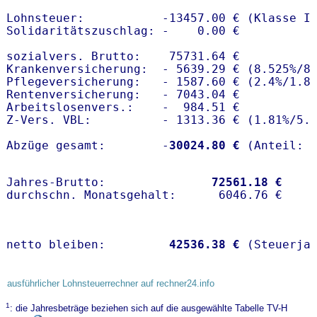
Lohnsteuer:           -13457.00 € (Klasse I)
Solidaritätszuschlag: -    0.00 €

sozialvers. Brutto:    75731.64 €

Krankenversicherung:  - 5639.29 € (8.525%/8
Pflegeversicherung:   - 1587.60 € (2.4%/1.8%
Rentenversicherung:   - 7043.04 €

Arbeitslosenvers.:    -  984.51 €

Z-Vers. VBL:          - 1313.36 € (
1.81%
/
5.
Abzüge gesamt:        -
30024.80 €
Jahres-Brutto:               
72561.18 €
netto bleiben:         
42536.38 €
 (Steuerja
ausführlicher Lohnsteuerrechner auf rechner24.info
1
: die Jahresbeträge beziehen sich auf die ausgewählte Tabelle TV-H