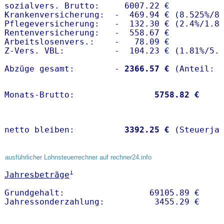
sozialvers. Brutto:     6007.22 €

Krankenversicherung:  -  469.94 € (8.525%/8.
Pflegeversicherung:   -  132.30 € (2.4%/1.8%
Rentenversicherung:   -  558.67 €

Arbeitslosenvers.:    -   78.09 €

Z-Vers. VBL:          -  104.23 € (
1.81%
/
5.
Abzüge gesamt:        -
 2366.57 €
Monats-Brutto:               
 5758.82 €
netto bleiben:         
 3392.25 €
 (Steuerja
ausführlicher Lohnsteuerrechner auf rechner24.info
1
Jahresbeträge
Grundgehalt:                 69105.89 € 
