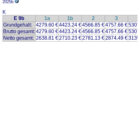
2025b
K
E 9b
1a
1b
2
3
..
..
Grundgehalt:
4279.60 €
4423.24 €
4566.85 €
4757.66 €
5307
Brutto gesamt:
4279.60 €
4423.24 €
4566.85 €
4757.66 €
5307
Netto gesamt:
2638.81 €
2710.23 €
2781.13 €
2874.49 €
3139