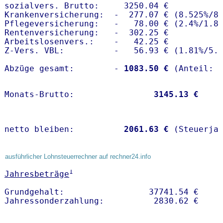
sozialvers. Brutto:     3250.04 €

Krankenversicherung:  -  277.07 € (8.525%/8.
Pflegeversicherung:   -   78.00 € (2.4%/1.8%
Rentenversicherung:   -  302.25 €

Arbeitslosenvers.:    -   42.25 €

Z-Vers. VBL:          -   56.93 € (
1.81%
/
5.
Abzüge gesamt:        -
 1083.50 €
Monats-Brutto:               
 3145.13 €
netto bleiben:         
 2061.63 €
 (Steuerja
ausführlicher Lohnsteuerrechner auf rechner24.info
1
Jahresbeträge
Grundgehalt:                 37741.54 € 
