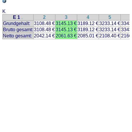
K
E 1
2
3
4
5
..
Grundgehalt:
3108.48 €
3145.13 €
3189.12 €
3233.14 €
3343
Brutto gesamt:
3108.48 €
3145.13 €
3189.12 €
3233.14 €
3343
Netto gesamt:
2042.14 €
2061.63 €
2085.01 €
2108.40 €
2166