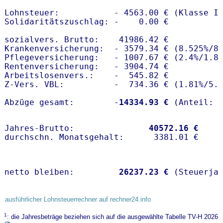
Lohnsteuer:           - 4563.00 € (Klasse I)
Solidaritätszuschlag: -    0.00 €

sozialvers. Brutto:    41986.42 €

Krankenversicherung:  - 3579.34 € (8.525%/8.
Pflegeversicherung:   - 1007.67 € (2.4%/1.8%
Rentenversicherung:   - 3904.74 €

Arbeitslosenvers.:    -  545.82 €

Z-Vers. VBL:          -  734.36 € (
1.81%
/
5.
Abzüge gesamt:        -
14334.93 €
Jahres-Brutto:               
40572.16 €
netto bleiben:         
26237.23 €
 (Steuerja
ausführlicher Lohnsteuerrechner auf rechner24.info
1
: die Jahresbeträge beziehen sich auf die ausgewählte Tabelle TV-H 2026