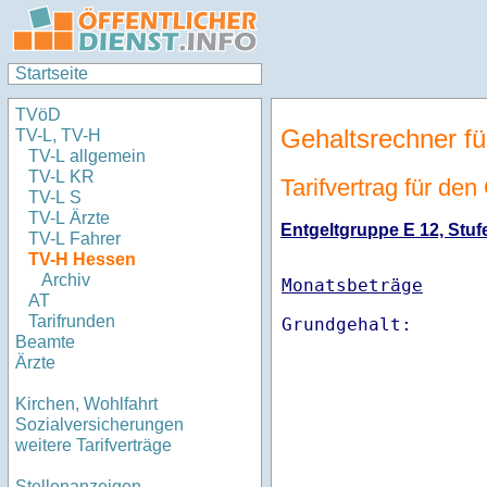
Startseite
TVöD
Gehaltsrechner fü
TV-L, TV-H
TV-L allgemein
TV-L KR
Tarifvertrag für de
TV-L S
TV-L Ärzte
Entgeltgruppe E 12, Stufe
TV-L Fahrer
TV-H Hessen
Archiv
Monatsbeträge
AT
Tarifrunden
Beamte
Ärzte
Kirchen, Wohlfahrt
Sozialversicherungen
weitere Tarifverträge
Stellenanzeigen