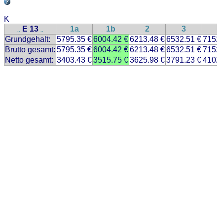
K
E 13
1a
1b
2
3
..
..
Grundgehalt:
5795.35 €
6004.42 €
6213.48 €
6532.51 €
7152
Brutto gesamt:
5795.35 €
6004.42 €
6213.48 €
6532.51 €
7152
Netto gesamt:
3403.43 €
3515.75 €
3625.98 €
3791.23 €
4102