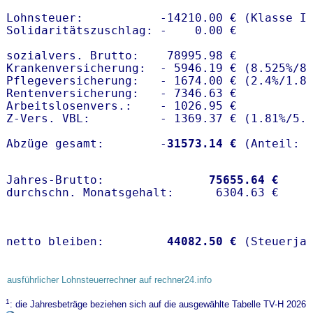
Lohnsteuer:           -14210.00 € (Klasse I)
Solidaritätszuschlag: -    0.00 €

sozialvers. Brutto:    78995.98 €

Krankenversicherung:  - 5946.19 € (8.525%/8
Pflegeversicherung:   - 1674.00 € (2.4%/1.8%
Rentenversicherung:   - 7346.63 €

Arbeitslosenvers.:    - 1026.95 €

Z-Vers. VBL:          - 1369.37 € (
1.81%
/
5.
Abzüge gesamt:        -
31573.14 €
Jahres-Brutto:               
75655.64 €
netto bleiben:         
44082.50 €
 (Steuerja
ausführlicher Lohnsteuerrechner auf rechner24.info
1
: die Jahresbeträge beziehen sich auf die ausgewählte Tabelle TV-H 2026