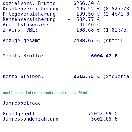
sozialvers. Brutto:     6266.30 €

Krankenversicherung:  -  495.52 € (8.525%/8.
Pflegeversicherung:   -  139.50 € (2.4%/1.8%
Rentenversicherung:   -  582.77 €

Arbeitslosenvers.:    -   81.46 €

Z-Vers. VBL:          -  108.68 € (
1.81%
/
5.
Abzüge gesamt:        -
 2488.67 €
Monats-Brutto:               
 6004.42 €
netto bleiben:         
 3515.75 €
 (Steuerja
ausführlicher Lohnsteuerrechner auf rechner24.info
1
Jahresbeträge
Grundgehalt:                 72052.99 € 
