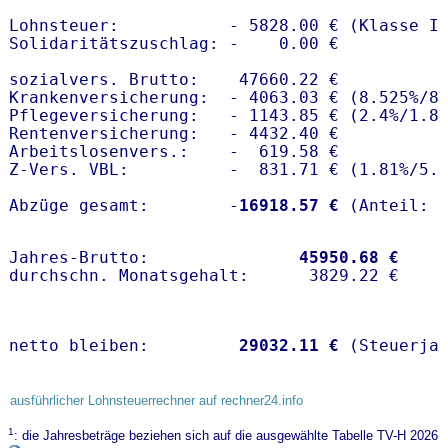
Lohnsteuer:           - 5828.00 € (Klasse I)
Solidaritätszuschlag: -    0.00 €

sozialvers. Brutto:    47660.22 €

Krankenversicherung:  - 4063.03 € (8.525%/8.
Pflegeversicherung:   - 1143.85 € (2.4%/1.8%
Rentenversicherung:   - 4432.40 €

Arbeitslosenvers.:    -  619.58 €

Z-Vers. VBL:          -  831.71 € (
1.81%
/
5.
Abzüge gesamt:        -
16918.57 €
Jahres-Brutto:               
45950.68 €
netto bleiben:         
29032.11 €
 (Steuerja
ausführlicher Lohnsteuerrechner auf rechner24.info
1
: die Jahresbeträge beziehen sich auf die ausgewählte Tabelle TV-H 2026