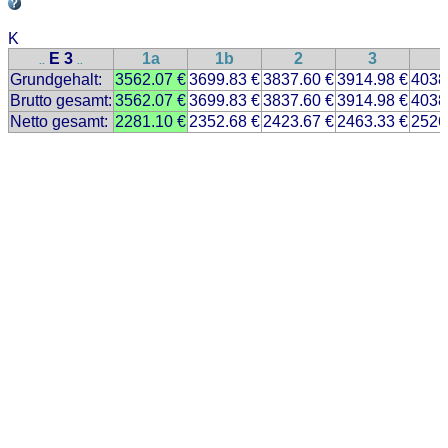
K
E 3
1a
1b
2
3
..
..
Grundgehalt:
3562.07 €
3699.83 €
3837.60 €
3914.98 €
4038
Brutto gesamt:
3562.07 €
3699.83 €
3837.60 €
3914.98 €
4038
Netto gesamt:
2281.10 €
2352.68 €
2423.67 €
2463.33 €
2526