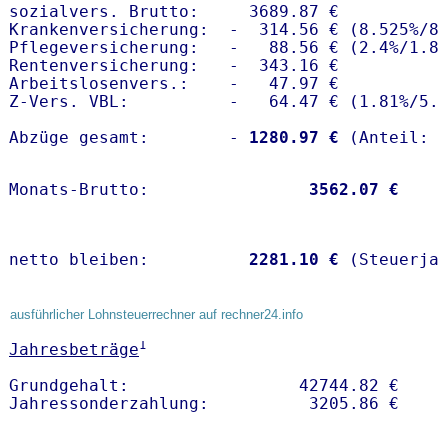
sozialvers. Brutto:     3689.87 €

Krankenversicherung:  -  314.56 € (8.525%/8.
Pflegeversicherung:   -   88.56 € (2.4%/1.8%
Rentenversicherung:   -  343.16 €

Arbeitslosenvers.:    -   47.97 €

Z-Vers. VBL:          -   64.47 € (
1.81%
/
5.
Abzüge gesamt:        -
 1280.97 €
Monats-Brutto:               
 3562.07 €
netto bleiben:         
 2281.10 €
 (Steuerja
ausführlicher Lohnsteuerrechner auf rechner24.info
1
Jahresbeträge
Grundgehalt:                 42744.82 € 
