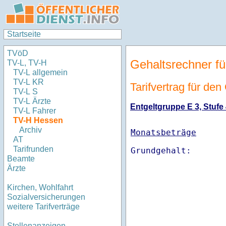
Startseite
TVöD
Gehaltsrechner fü
TV-L, TV-H
TV-L allgemein
TV-L KR
Tarifvertrag für de
TV-L S
TV-L Ärzte
Entgeltgruppe E 3, Stufe 
TV-L Fahrer
TV-H Hessen
Archiv
Monatsbeträge
AT
Tarifrunden
Beamte
Ärzte
Kirchen, Wohlfahrt
Sozialversicherungen
weitere Tarifverträge
Stellenanzeigen