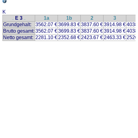
K
E 3
1a
1b
2
3
..
..
Grundgehalt:
3562.07 €
3699.83 €
3837.60 €
3914.98 €
4038
Brutto gesamt:
3562.07 €
3699.83 €
3837.60 €
3914.98 €
4038
Netto gesamt:
2281.10 €
2352.68 €
2423.67 €
2463.33 €
2526