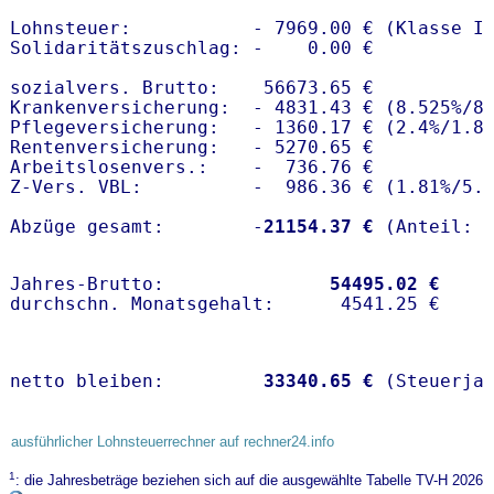
Lohnsteuer:           - 7969.00 € (Klasse I)
Solidaritätszuschlag: -    0.00 €

sozialvers. Brutto:    56673.65 €

Krankenversicherung:  - 4831.43 € (8.525%/8.
Pflegeversicherung:   - 1360.17 € (2.4%/1.8%
Rentenversicherung:   - 5270.65 €

Arbeitslosenvers.:    -  736.76 €

Z-Vers. VBL:          -  986.36 € (
1.81%
/
5.
Abzüge gesamt:        -
21154.37 €
Jahres-Brutto:               
54495.02 €
netto bleiben:         
33340.65 €
 (Steuerja
ausführlicher Lohnsteuerrechner auf rechner24.info
1
: die Jahresbeträge beziehen sich auf die ausgewählte Tabelle TV-H 2026