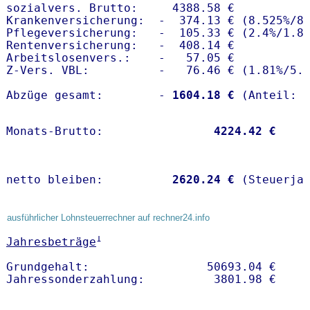
sozialvers. Brutto:     4388.58 €

Krankenversicherung:  -  374.13 € (8.525%/8.
Pflegeversicherung:   -  105.33 € (2.4%/1.8%
Rentenversicherung:   -  408.14 €

Arbeitslosenvers.:    -   57.05 €

Z-Vers. VBL:          -   76.46 € (
1.81%
/
5.
Abzüge gesamt:        -
 1604.18 €
Monats-Brutto:               
 4224.42 €
netto bleiben:         
 2620.24 €
 (Steuerja
ausführlicher Lohnsteuerrechner auf rechner24.info
1
Jahresbeträge
Grundgehalt:                 50693.04 € 
