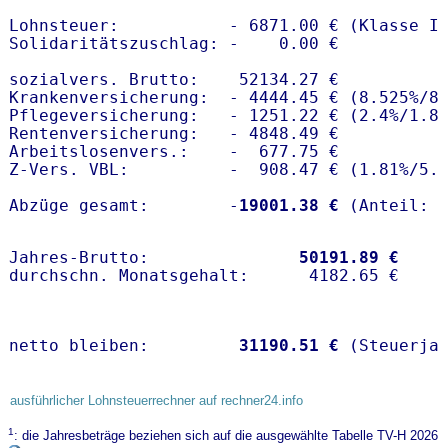
Lohnsteuer:           - 6871.00 € (Klasse I)
Solidaritätszuschlag: -    0.00 €

sozialvers. Brutto:    52134.27 €

Krankenversicherung:  - 4444.45 € (8.525%/8.
Pflegeversicherung:   - 1251.22 € (2.4%/1.8%
Rentenversicherung:   - 4848.49 €

Arbeitslosenvers.:    -  677.75 €

Z-Vers. VBL:          -  908.47 € (
1.81%
/
5.
Abzüge gesamt:        -
19001.38 €
Jahres-Brutto:               
50191.89 €
netto bleiben:         
31190.51 €
 (Steuerja
ausführlicher Lohnsteuerrechner auf rechner24.info
1
: die Jahresbeträge beziehen sich auf die ausgewählte Tabelle TV-H 2026