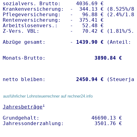
sozialvers. Brutto:     4036.69 €

Krankenversicherung:  -  344.13 € (8.525%/8.
Pflegeversicherung:   -   96.88 € (2.4%/1.8%
Rentenversicherung:   -  375.41 €

Arbeitslosenvers.:    -   52.48 €

Z-Vers. VBL:          -   70.42 € (
1.81%
/
5.
Abzüge gesamt:        -
 1439.90 €
Monats-Brutto:               
 3890.84 €
netto bleiben:         
 2450.94 €
 (Steuerja
ausführlicher Lohnsteuerrechner auf rechner24.info
1
Jahresbeträge
Grundgehalt:                 46690.13 € 
