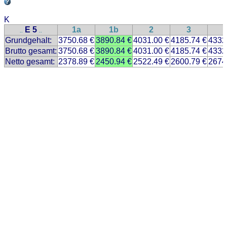
K
E 5
1a
1b
2
3
..
..
Grundgehalt:
3750.68 €
3890.84 €
4031.00 €
4185.74 €
4332
Brutto gesamt:
3750.68 €
3890.84 €
4031.00 €
4185.74 €
4332
Netto gesamt:
2378.89 €
2450.94 €
2522.49 €
2600.79 €
2674