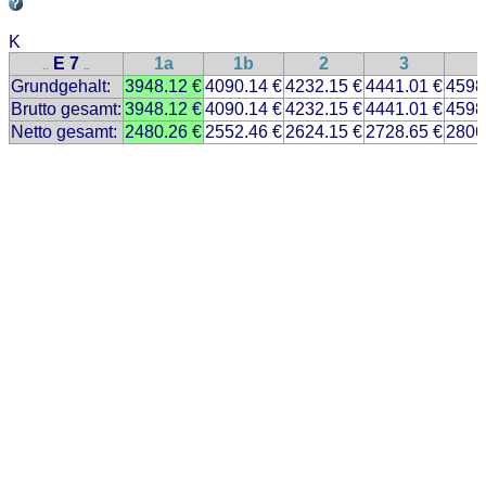
K
E 7
1a
1b
2
3
..
..
Grundgehalt:
3948.12 €
4090.14 €
4232.15 €
4441.01 €
4598
Brutto gesamt:
3948.12 €
4090.14 €
4232.15 €
4441.01 €
4598
Netto gesamt:
2480.26 €
2552.46 €
2624.15 €
2728.65 €
2806