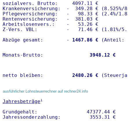
sozialvers. Brutto:     4097.11 €

Krankenversicherung:  -  349.28 € (8.525%/8.
Pflegeversicherung:   -   98.33 € (2.4%/1.8%
Rentenversicherung:   -  381.03 €

Arbeitslosenvers.:    -   53.26 €

Z-Vers. VBL:          -   71.46 € (
1.81%
/
5.
Abzüge gesamt:        -
 1467.86 €
Monats-Brutto:               
 3948.12 €
netto bleiben:         
 2480.26 €
 (Steuerja
ausführlicher Lohnsteuerrechner auf rechner24.info
1
Jahresbeträge
Grundgehalt:                 47377.44 € 
