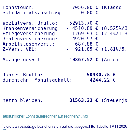
Lohnsteuer:           - 7056.00 € (Klasse I)
Solidaritätszuschlag: -    0.00 €

sozialvers. Brutto:    52913.70 €

Krankenversicherung:  - 4510.89 € (8.525%/8.
Pflegeversicherung:   - 1269.93 € (2.4%/1.8%
Rentenversicherung:   - 4920.97 €

Arbeitslosenvers.:    -  687.88 €

Z-Vers. VBL:          -  921.85 € (
1.81%
/
5.
Abzüge gesamt:        -
19367.52 €
Jahres-Brutto:               
50930.75 €
netto bleiben:         
31563.23 €
 (Steuerja
ausführlicher Lohnsteuerrechner auf rechner24.info
1
: die Jahresbeträge beziehen sich auf die ausgewählte Tabelle TV-H 2026