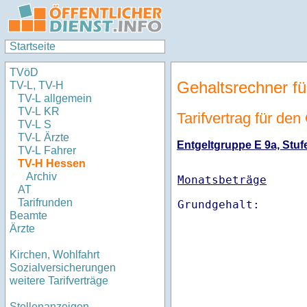
Startseite
TVöD
Gehaltsrechner fü
TV-L, TV-H
TV-L allgemein
TV-L KR
Tarifvertrag für de
TV-L S
TV-L Ärzte
Entgeltgruppe E 9a, Stufe
TV-L Fahrer
TV-H Hessen
Archiv
Monatsbeträge
AT
Tarifrunden
Beamte
Ärzte
Kirchen, Wohlfahrt
Sozialversicherungen
weitere Tarifverträge
Stellenanzeigen