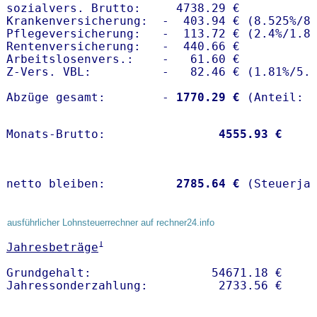
sozialvers. Brutto:     4738.29 €

Krankenversicherung:  -  403.94 € (8.525%/8.
Pflegeversicherung:   -  113.72 € (2.4%/1.8%
Rentenversicherung:   -  440.66 €

Arbeitslosenvers.:    -   61.60 €

Z-Vers. VBL:          -   82.46 € (
1.81%
/
5.
Abzüge gesamt:        -
 1770.29 €
Monats-Brutto:               
 4555.93 €
netto bleiben:         
 2785.64 €
 (Steuerja
ausführlicher Lohnsteuerrechner auf rechner24.info
1
Jahresbeträge
Grundgehalt:                 54671.18 € 
