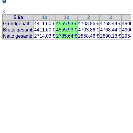
K
E 9a
1a
1b
2
3
..
..
Grundgehalt:
4411.60 €
4555.93 €
4703.86 €
4768.44 €
4900
Brutto gesamt:
4411.60 €
4555.93 €
4703.86 €
4768.44 €
4900
Netto gesamt:
2714.03 €
2785.64 €
2858.46 €
2890.13 €
2954