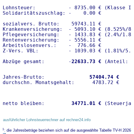
Lohnsteuer:           - 8735.00 € (Klasse I)
Solidaritätszuschlag: -    0.00 €

sozialvers. Brutto:    59743.11 €

Krankenversicherung:  - 5093.10 € (8.525%/8
Pflegeversicherung:   - 1433.83 € (2.4%/1.8%
Rentenversicherung:   - 5556.11 €

Arbeitslosenvers.:    -  776.66 €

Z-Vers. VBL:          - 1039.03 € (
1.81%
/
5.
Abzüge gesamt:        -
22633.73 €
Jahres-Brutto:               
57404.74 €
netto bleiben:         
34771.01 €
 (Steuerja
ausführlicher Lohnsteuerrechner auf rechner24.info
1
: die Jahresbeträge beziehen sich auf die ausgewählte Tabelle TV-H 2026